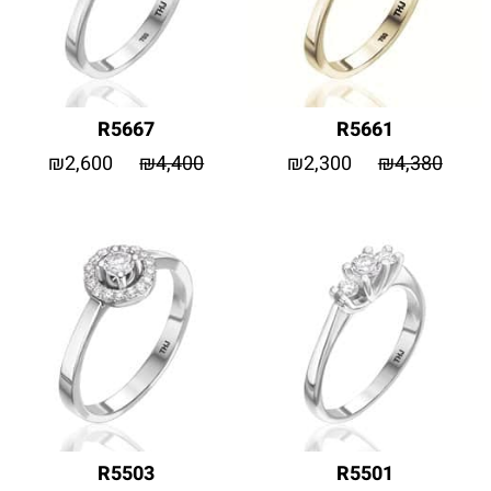
R5667
R5661
₪
2,600
₪
4,400
₪
2,300
₪
4,380
R5503
R5501