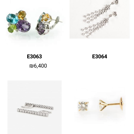
E3063
E3064
₪
6,400