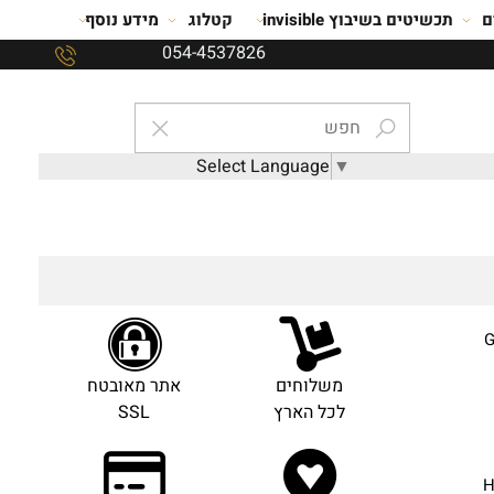
ם
תכשיטים בשיבוץ invisible
קטלוג
מידע נוסף
054-4537826
Select Language
▼
ETERNI זהב לבן 14K עם יהלומים טבעים 1.80CT צבע G
משלוחים
אתר מאובטח
לכל הארץ
SSL
ETERNI זהב לבן 18K עם יהלומים טבעים 1.80CT צבע H