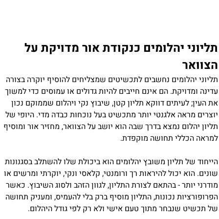
תליוני יהלומים כנקודת אור מדויקת על
הצוואר
תליוני יהלומים נחשבים לתכשיטים שמצליחים להוסיף יוקרה בצורה
עדינה ומדויקת. הם אינם חייבים להיות גדולים או עמוסים כדי למשוך
את העין; לעיתים דווקא תליון קטן, שיבוץ נקי ויהלום שממוקם נכון
יוצרים מראה אלגנטי יותר מתכשיט בעל נוכחות כבדה מדי. היופי של
תליון יהלום נמצא בדרך שבה הוא יושב על הצוואר, מחזיר אור ומוסיף
למראה הכללי תחושה מוקפדת.
הייחוד של תליון משובץ יהלומים הוא ביכולת שלו להשתלב בסגנונות
שונים. הוא יכול להיראות רך ורומנטי, קלאסי ונקי, יוקרתי ומרשים או
מודרני יותר - בהתאם לצורת התליון, לגוון הזהב ולסוג השיבוץ. כאשר
הפרופורציות נכונות, התליון מוסיף ברק בלי להעמיס, ומעניק תחושה
של תכשיט שנבחר מתוך טעם אישי ולא רק לפי גודל היהלום.