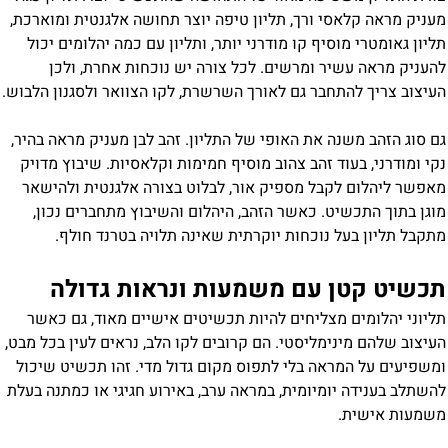
מעניק מראה קלאסי ורך, תליון טיפה יוצר תחושה אלגנטית ומוארכת,
תליון גאומטרי מוסיף קו מודרני יותר, ותליון עם כמה יהלומים יכול
להעניק מראה עשיר ומרשים. לכל צורה יש נוכחות אחרת, ולכן
העיצוב צריך להתחבר גם לאורך השרשרת, לקו הצוואר ולסגנון הלבוש.
גם סוג הזהב משנה את האופי של התליון. זהב לבן מעניק מראה בהיר,
נקי ומודרני, בעוד זהב צהוב מוסיף חמימות וקלאסיות. שיבוץ מדויק
מאפשר ליהלום לקבל מספיק אור, לבלוט בצורה אלגנטית ולהישאר
מוגן בתוך התכשיט. כאשר הזהב, היהלום והשיבוץ מתחברים נכון,
מתקבל תליון בעל נוכחות יוקרתית שאינה תלויה בטרנד חולף.
תכשיט קטן עם משמעות ונראות גדולה
תליוני יהלומים מצליחים להיות תכשיטים אישיים מאוד, גם כאשר
העיצוב שלהם מינימליסטי. הם קרובים לקו הלב, נראים לעין בכל מבט,
ומשפיעים על המראה בלי לתפוס מקום גדול מדי. זהו תכשיט שיכול
להשתלב בענידה יומיומית, במראה ערב, באירוע חגיגי או כמתנה בעלת
משמעות אישית.