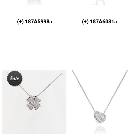
187A5998а (+)
187A6031а (+)