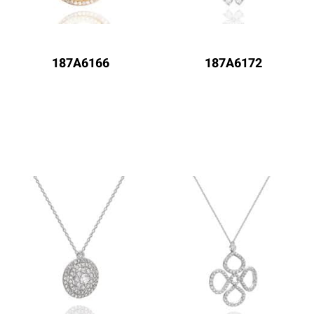
187A6166
187A6172