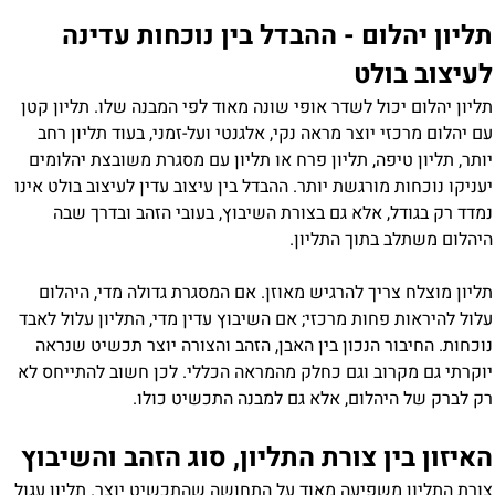
תליון יהלום - ההבדל בין נוכחות עדינה
לעיצוב בולט
תליון יהלום יכול לשדר אופי שונה מאוד לפי המבנה שלו. תליון קטן
עם יהלום מרכזי יוצר מראה נקי, אלגנטי ועל-זמני, בעוד תליון רחב
יותר, תליון טיפה, תליון פרח או תליון עם מסגרת משובצת יהלומים
יעניקו נוכחות מורגשת יותר. ההבדל בין עיצוב עדין לעיצוב בולט אינו
נמדד רק בגודל, אלא גם בצורת השיבוץ, בעובי הזהב ובדרך שבה
היהלום משתלב בתוך התליון.
תליון מוצלח צריך להרגיש מאוזן. אם המסגרת גדולה מדי, היהלום
עלול להיראות פחות מרכזי; אם השיבוץ עדין מדי, התליון עלול לאבד
נוכחות. החיבור הנכון בין האבן, הזהב והצורה יוצר תכשיט שנראה
יוקרתי גם מקרוב וגם כחלק מהמראה הכללי. לכן חשוב להתייחס לא
רק לברק של היהלום, אלא גם למבנה התכשיט כולו.
האיזון בין צורת התליון, סוג הזהב והשיבוץ
צורת התליון משפיעה מאוד על התחושה שהתכשיט יוצר. תליון עגול