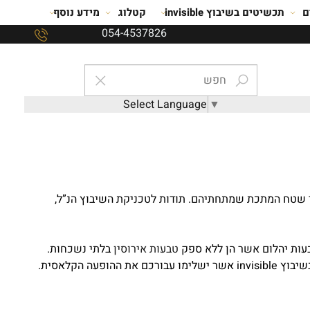
ם
תכשיטים בשיבוץ invisible
קטלוג
מידע נוסף
054-4537826
Select Language
▼
ר את פני שטח המתכת שמתחתיהם. תודות לטכניקת השיבוץ הנ”ל,
טבעות אירוסין
בלתי נשכחות.
טבעות יהלום בשיבוץ invisible מחברות עבורכם יוקרה עם סגנון לתמהיל מהודר וחד פעמי. כמו כן, תמצאו באתר THJ גםעגילי יהלומים בשיבוץ invisible אשר ישלימו עבורכם את ההופעה הקלאסית.