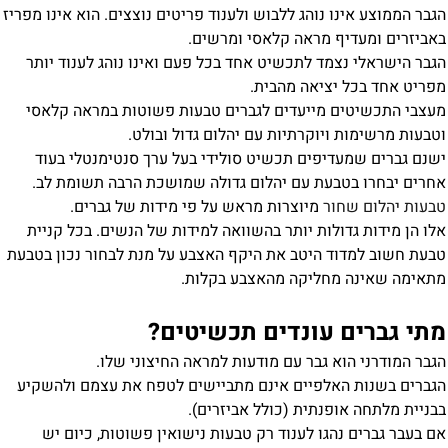
הגבר הממוצע אינו נוהג ללבוש ולענוד פריטים נוצצים. הוא אינו מפריז
באביזרים ומעדיף מראה קלאסי ומרשים.
הגבר הישראלי נצמד לתכשיט אחד בכל פעם ואינו נוהג לענוד יותר
מפריט אחד בכל יציאה מהבית.
מעצבי התכשיטים מייעדים לגברים טבעות פשוטות במראה קלאסי
וטבעות מרשימות ויוקרתיות עם יהלום גדול ובולט.
ישנם גברים שמעדיפים תכשיט סולידי בעל ערך סנטימנטלי בעוד
אחרים יבחרו בטבעת עם יהלום גדולה שמושכת הרבה תשומת לב.
טבעות יהלום שחור
מיוצרות מראש על פי מידות של גברים.
אלו הן מידות גדולות יותר בהשוואה למידות של הנשים. בכל קניית
טבעת חשוב למדוד היטב את היקף האצבע על מנת לבחור נכון בטבעת
מתאימה שאינה מחליקה מהאצבע בקלות.
מתי גברים עונדים תכשיטים?
הגבר המודרני הוא גבר עם מודעות למראה החיצוני שלו.
הגברים בשנות האלפיים אינם מתביישים לטפח את עצמם ולהשקיע
בבניית מלתחה אופנתית (כולל אביזרים).
אם בעבר גברים נהגו לענוד רק טבעות נישואין פשוטות, כיום יש