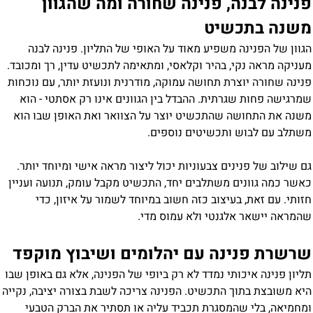
פנינה לבנה, פנינה שחורה ומה שהגוון
משנה בתכשיט
הגוון של הפנינה משפיע מאוד על האופי של התליון. פנינה לבנה
מעניקה מראה נקי, בהיר וקלאסי, ומתאימה לתכשיט עדין, רך ומכובד.
פנינה שחורה יוצרת תחושה עמוקה, מודרנית ונועזת יותר, עם נוכחות
שמרגישה פחות שגרתית. ההבדל בין הגוונים אינו רק אסתטי - הוא
משנה את התחושה שהתכשיט יוצר על הצוואר ואת האופן שבו הוא
משתלב עם לבוש ותכשיטים נוספים.
גם שילוב של פנינים צבעוניות יכול ליצור מראה אישי ומיוחד יותר.
כאשר כמה גוונים משתלבים יחד, התכשיט מקבל עומק, תנועה ועניין
חזותי. עם זאת, בעיצוב כזה חשוב במיוחד לשמור על איזון, כדי
שהמראה יישאר אלגנטי ולא עמוס מדי.
שרשרת פנינה עם יהלומים ושיבוץ מוקפד
תליון פנינה איכותי נמדד לא רק ביופי של הפנינה, אלא גם באופן שבו
היא משובצת בתוך התכשיט. הפנינה צריכה לשבת בצורה יציבה, נקייה
ומחמיאה, בלי שהמסגרת תכביד עליה או תסתיר את הברק הטבעי