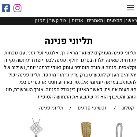
ראשי
|
מבצעים
|
מאמרים
|
אודות
|
צור קשר
|
תקנון
תליוני פנינה
תליוני פנינה מעניקים לצוואר מראה רך, אלגנטי ועל-זמני, עם נוכחות
יוקרתית שאינה תלויה בטרנד חולף. פנינה לבנה יוצרת תחושה נקייה
וקלאסית, פנינה שחורה מוסיפה עומק ואופי דרמטי יותר, ושילוב של
יהלומים מעניק לתכשיט ברק עדין וגימור מוקפד. תליון פנינה יכול
להשתלב במראה יומיומי אלגנטי, באירוע חגיגי או כפריט בעל
משמעות אישית, כאשר האיזון בין גודל הפנינה, אורך השרשרת, סוג
הזהב והשיבוץ הוא זה שקובע את התחושה הסופית.
קטלוג
/
תכשיטי פנינים
/
תליוני פנינה