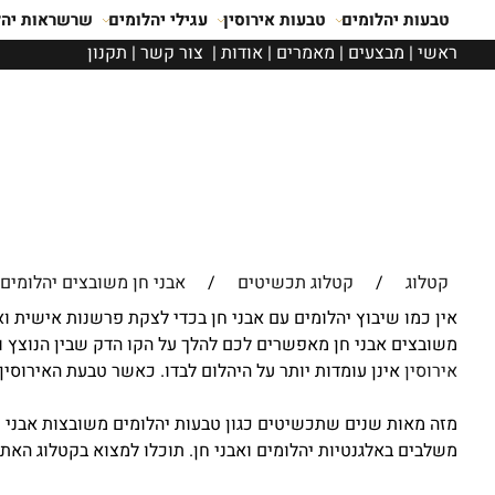
טבעות יהלומים
טבעות אירוסין
עגילי יהלומים
שרשראות יהל
ראשי
|
מבצעים
|
מאמרים
|
אודות
|
צור קשר
|
תקנון
קטלוג
/
קטלוג תכשיטים
/
אבני חן משובצים יהלומים
אין כמו שיבוץ יהלומים עם אבני חן בכדי לצקת פרשנות אישית וא
משובצים אבני חן מאפשרים לכם להלך על הקו הדק שבין הנוצץ וה
אירוסין
אינן עומדות יותר על היהלום לבדו. כאשר טבעת האירוסי
משלבים באלגנטיות יהלומים ואבני חן. תוכלו למצוא בקטלוג האתר ט