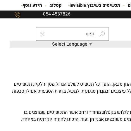
ם
תכשיטים בשיבוץ invisible
קטלוג
מידע נוסף
054-4537826
Select Language
▼
ן החן מכאן, הופך כל תכשיט לשלם הגדול מסך חלקיו. תכשיטים
עיצובים ובמגוון סגנונות. למשל, בגזרת הטבעות, אפילו
טבעות
 יהלומים משובצות אבני חן חיברו אמנות עם עיצוב לכדי תמהיל מנצח. באתר THJ, אתם מוזמנים לגלוש בקטלוג מהודר ורחב אשר התכשיטים שמוצגים בו
ים משובצים אבני חן ועוד. היכונו לחוויה יוקרתית במיוחד.